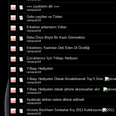
««« çiçeklerin dili »»»
ramazan18
Gelin çeşitleri ve Türleri
ramazan18
Erkekleri anlamanın Yolları
ramazan18
Daha Önce Böyle Bir Kask Görmediniz
ramazan18
Erkeklerin, Kadınları Deli Eden 16 Özelliği
ramazan18
Çocuklarınız İçin Yılbaşı Hediyesi
ramazan18
Yılbaşı Hediyeleri
ramazan18
Yılbaşı Hediyeleri Olarak Alınabilinecek Top 5 Ürün
ramazan18
Yılbaşı Hediyeleri olarak iphone aksesuarları alın
ramazan18
Ayakkabi alirken nelere dikkat edilmeli
ramazan18
Victoria Beckham Sonbahar Kış 2012 Koleksiyonu
ramazan18