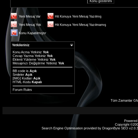
Yeni Mesaj Var
Hit Konuya Yeni Mesaj Yazılmış
Yeni Mesaj Yok
Hit Konuya Yeni Mesaj Yazılmamış
Konu Kapatılmıştır
Yetkileriniz
Konu Acma Yetkiniz
Yok
Cevap Yazma Yetkiniz
Yok
Eklenti Yükleme Yetkiniz
Yok
Mesajınızı Değiştirme Yetkiniz
Yok
BB code
is
Açık
Smileler
Açık
[IMG]
Kodları
Açık
HTML-Kodu
Kapalı
Forum Rules
Tüm Zamanlar GM
Powered b
Copyright ©2000
Search Engine Optimisation provided by
DragonByte SEO v2.0.37
sex
hikayeleri