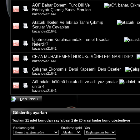
AÖF Bahar Dönemi Türk Dili Ve
Edebiyatı Çıkmış Sınav Soruları
kazanova21641
Atatürk Ilkeleri Ve Inkılap Tarihi Çıkmış
Sorular Ve Cevapları
kazanova21641
İşletmelerin Kurulmasındaki Temel Esaslar
Nelerdir?
kazanova21641
CEZA MUHAKEMESİ HUKUKu SÜRELERi NASILDIR?
kazanova21641
Çalışma Ekonomisi Dersi Kapsamlı Ders Özetleri
kazanova21641
Aöf adalet bölümü hukuk dili ve adli yazışmalar
ünite 4
kazanova21641
Gösteriliş ayarları
Toplam 21 adet konudan sayfa basi 1 ile 20 arasi kadar konu gösteriliyor
Sıralama şekli
Sıralama şekli
Yaş