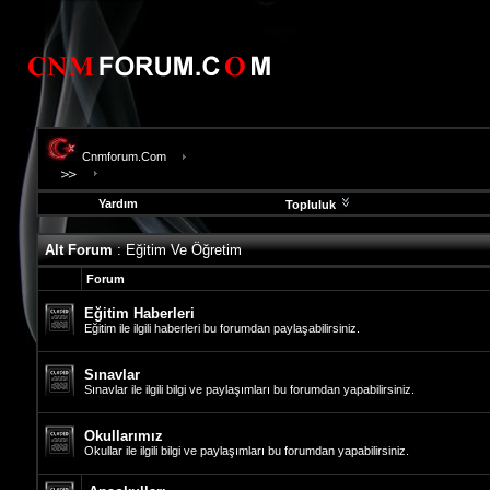
Cnmforum.Com
Yardım
Topluluk
evooli
Alt Forum
: Eğitim Ve Öğretim
fethiye
escort
Forum
gaziantep
escort
Eğitim Haberleri
gaziantep
Eğitim ile ilgili haberleri bu forumdan paylaşabilirsiniz.
escort
Sınavlar
Sınavlar ile ilgili bilgi ve paylaşımları bu forumdan yapabilirsiniz.
Okullarımız
Okullar ile ilgili bilgi ve paylaşımları bu forumdan yapabilirsiniz.